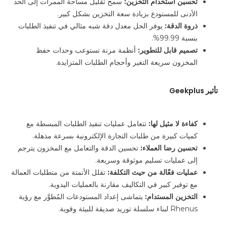
تحسين استخدام التخزين:
سمح
تقليل
مساحة الممرات إلى
الحد
الأدنى
للمستودع بزيادة سعة التخزين بشكل كبير.
ذروة الدقة:
يوفر
الحل
معدل دقة شبه مثالي في تنفيذ الطلبات
بنسبة 99.99%.
تصميم قابل للتطوير:
أنظمة
مرنة
تستوعب وحدات حفظ
المخزون سريعة التغير وأحجام الطلبات المتزايدة.
تأثير Geekplus
كفاءة لا مثيل لها:
تتعامل عمليات تنفيذ الطلبات
المبسطة
مع
كميات كبيرة من طلبات التجارة الإلكترونية بسرعة مذهلة.
تحسين رضا العملاء:
تحسين
الدقة والتعامل مع المخزون يترجم
إلى عمليات تسليم موثوقة وسريعة.
عمليات فعّالة من حيث التكلفة:
تقلل
الأتمتة
من متطلبات العمالة
مع توفير كبير في التكاليف مقارنة بالعمليات اليدوية.
التخزين المستدام:
يتماشى
إعداد المستودعات المُطوَّر مع رؤية
Rhenus لبناء سلسلة توريد صديقة للبيئة وقوية.