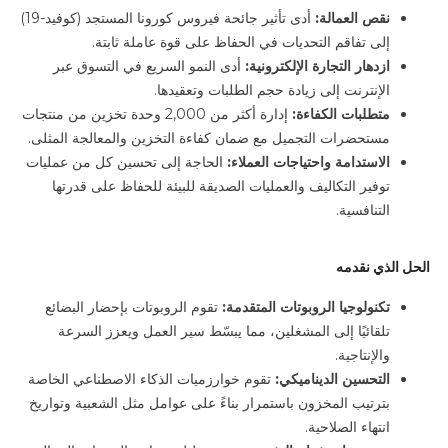
نقص العمالة:
أدى
تأثير جائحة فيروس كورونا المستجد (كوفيد-19)
إلى تفاقم التحديات في الحفاظ على قوة عاملة ثابتة.
ازدهار التجارة الإلكترونية:
أدى النمو
السريع
في التسوق عبر
الإنترنت إلى زيادة حجم الطلبات وتعقيدها.
متطلبات الكفاءة:
إدارة
أكثر من 2,000 وحدة تخزين من منتجات
مستحضرات التجميل مع ضمان كفاءة التخزين والمعالجة المثلى.
الاستدامة واحتياجات العملاء:
الحاجة
إلى
تحسين كل من عمليات
توفير التكاليف والعمليات الصديقة للبيئة للحفاظ على قدرتها
التنافسية.
الحل الذي نقدمه
تكنولوجيا الروبوتات المتقدمة:
تقوم
الروبوتات
بإحضار البضائع
تلقائيًا إلى المشغلين، مما يبسّط سير العمل ويعزز السرعة
والإنتاجية.
التحسين الديناميكي:
تقوم خوارزميات الذكاء الاصطناعي
الخاصة
بترتيب المخزون باستمرار بناءً على عوامل مثل الشعبية وتواريخ
انتهاء الصلاحية.