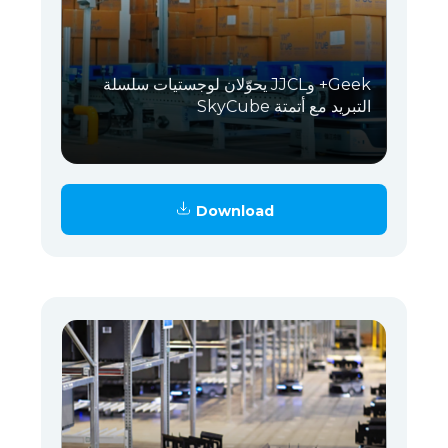
Geek+ وJJCL يحوّلان لوجستيات سلسلة
التبريد مع أتمتة SkyCube
Download