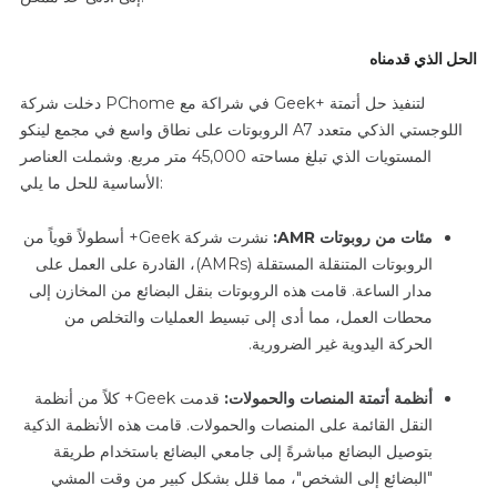
الحل الذي قدمناه
دخلت شركة PChome في شراكة مع Geek+ لتنفيذ حل أتمتة
الروبوتات على نطاق واسع في مجمع لينكو A7 اللوجستي الذكي متعدد
المستويات الذي تبلغ مساحته 45,000 متر مربع. وشملت العناصر
الأساسية للحل ما يلي:
مئات من روبوتات AMR:
نشرت شركة Geek+ أسطولاً قوياً من
الروبوتات المتنقلة المستقلة (AMRs)، القادرة على العمل على
مدار الساعة. قامت هذه الروبوتات بنقل البضائع من المخازن إلى
محطات العمل، مما أدى إلى تبسيط العمليات والتخلص من
الحركة اليدوية غير الضرورية.
أنظمة أتمتة المنصات والحمولات:
قدمت Geek+ كلاً من أنظمة
النقل القائمة على المنصات والحمولات. قامت هذه الأنظمة الذكية
بتوصيل البضائع مباشرةً إلى جامعي البضائع باستخدام طريقة
"البضائع إلى الشخص"، مما قلل بشكل كبير من وقت المشي