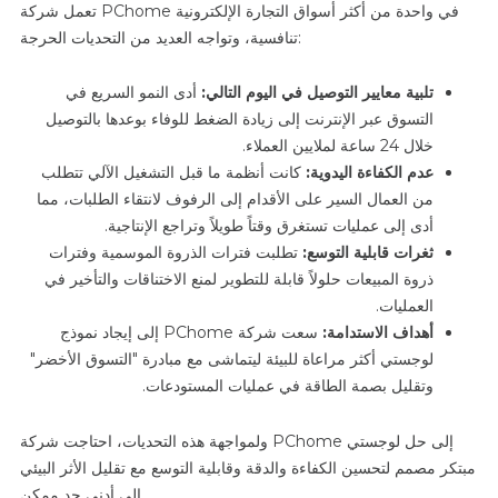
تعمل شركة PChome في واحدة من أكثر أسواق التجارة الإلكترونية
تنافسية، وتواجه العديد من التحديات الحرجة:
تلبية معايير التوصيل في اليوم التالي:
أدى النمو السريع في
التسوق عبر الإنترنت إلى زيادة الضغط للوفاء بوعدها بالتوصيل
خلال 24 ساعة لملايين العملاء.
عدم الكفاءة اليدوية:
كانت أنظمة ما قبل التشغيل الآلي تتطلب
من العمال السير على الأقدام إلى الرفوف لانتقاء الطلبات، مما
أدى إلى عمليات تستغرق وقتاً طويلاً وتراجع الإنتاجية.
ثغرات قابلية التوسع:
تطلبت فترات الذروة الموسمية وفترات
ذروة المبيعات حلولاً قابلة للتطوير لمنع الاختناقات والتأخير في
العمليات.
أهداف الاستدامة:
سعت شركة PChome إلى إيجاد نموذج
لوجستي أكثر مراعاة للبيئة ليتماشى مع مبادرة "التسوق الأخضر"
وتقليل بصمة الطاقة في عمليات المستودعات.
ولمواجهة هذه التحديات، احتاجت شركة PChome إلى حل لوجستي
مبتكر مصمم لتحسين الكفاءة والدقة وقابلية التوسع مع تقليل الأثر البيئي
إلى أدنى حد ممكن.