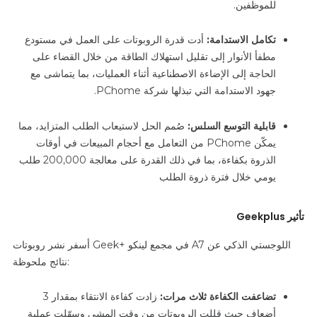
للموظفين.
تكامل الاستدامة:
أدت قدرة الروبوتات على العمل في مستودع
مطفأ الأنوار إلى تقليل استهلاك الطاقة من خلال القضاء على
الحاجة إلى الإضاءة الاصطناعية أثناء العمليات، بما يتماشى مع
جهود الاستدامة التي تبذلها شركة PChome.
قابلية التوسع السلس:
صُمم الحل لاستيعاب الطلب المتزايد، مما
يمكّن PChome من التعامل مع أحجام المبيعات في أوقات
الذروة بكفاءة، بما في ذلك القدرة على معالجة 200,000 طلب
يومي خلال فترة ذروة الطلب
تأثير Geekplus
أسفر نشر روبوتات Geek+ في مجمع لينكو A7 اللوجستي الذكي عن
نتائج ملحوظة:
تضاعفت الكفاءة ثلاث مرات:
زادت كفاءة الانتقاء بمقدار 3
أضعاف حيث قللت الروبوتات من وقت المشي وسهّلت عملية