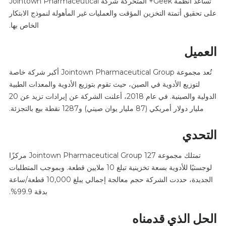
تساعد أنظمة Geek+ المتحركة شركة Jointown Pharmaceutical
على تحقيق أتمتة التخزين المؤقت والعمليات غير المأهولة لنموذج الابتكار
الخاص بها.
العميل
تُعد مجموعة Jointown Pharmaceutical Group أكبر شركة خاصة
لتوزيع الأدوية في الصين، حيث تقوم بتوزيع الأدوية والمعدات الطبية
الدولية والصينية. في عام 2018، أعلنت الشركة عن إيرادات تزيد عن 20
مليار دولار أمريكي (87 مليار يوان صيني) و1287 نقطة بيع بالتجزئة.
التحدي
تمتلك مجموعة Jointown Pharmaceutical Group 127 مركزًا
لوجستيًا للأدوية بسعة تخزينية تبلغ 10 ملايين قطعة. وبموجب المتطلبات
الجديدة، حددت الشركة حجم معالجة إجمالي يبلغ 10,000 قطعة/ساعة
بدقة 99.9%.
الحل الذي قدمناه