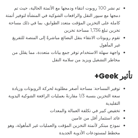
تم نشر 100 روبوت انتقاء ودمجها مع الأتمتة الحالية، حيث تم
دمجها مع سيور النقل والرافعات الشوكية في المنشأة لتوفير أتمتة
كاملة على التخزين المؤقت متعدد الطوابق، بما في ذلك مساحة
تخزين تبلغ 1,736 مساحة تخزين
تقوم روبوتات الانتقاء بنقل البضائع مباشرةً إلى المنصة للتفريغ
غير المأهول
واجهة سهلة الاستخدام توفر جمع بيانات متعددة، مما يقلل من
مخاطر التشغيل ويزيد من سلامة النقل
تأثير Geek+
توفير المساحة: مساحة أصغر مطلوبة لحركة الروبوتات وزيادة
سعة التخزين بنسبة 1/3 مقارنةً بعمليات الرافعة الشوكية اليدوية
التقليدية
تخفيض كبير في تكلفة العمالة والمعدات
عائد استثمار أقل من عامين
نموذج مبتكر لأتمتة التخزين المؤقت والعمليات غير المأهولة، وهو
مخطط لمستودعات الأدوية الجديدة