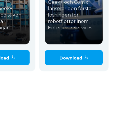
Geek+ och Comix
Geek+
lanserar den första
logistiken
lösningen för
a
robotflottor inom
ngar
Enterprise Services
load
Download