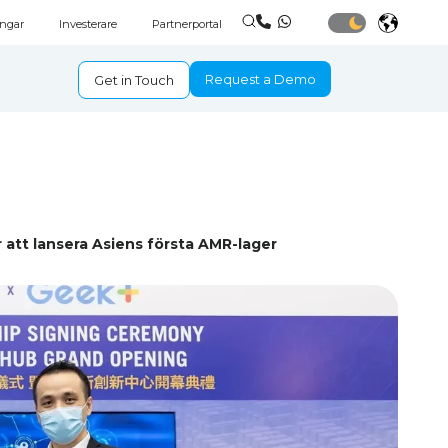
ingar
Investerare
Partnerportal
Request a Demo
Get in Touch
tt lansera Asiens första AMR-lager