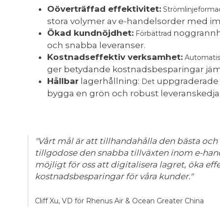
Oöverträffad effektivitet:
Strömlinjeform
stora volymer av e-handelsorder med i
Ökad kundnöjdhet:
noggrannhet
Förbättrad
och snabba leveranser.
Kostnadseffektiv verksamhet:
Automatis
ger betydande kostnadsbesparingar jäm
Hållbar
lagerhållning:
uppgraderade l
Det
bygga en grön och robust leveranskedja
"Vårt mål är att tillhandahålla den bästa och 
tillgodose den snabba tillväxten inom e-ha
möjligt för oss att digitalisera lagret, öka ef
kostnadsbesparingar för våra kunder."
Cliff Xu, VD för Rhenus Air & Ocean Greater China