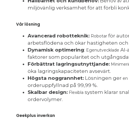
Hållbarhet och kundbehov:
Behov
at
av
miljövänlig verksamhet för att förbli kon
Vår lösning
Avancerad robotteknik:
för auto
Robotar
arbetsflödena och ökar hastigheten och 
Dynamisk optimering
:
AI-
Egenutvecklade
faktorer som popularitet och utgångsd
Förbättrat lagringsutnyttjande:
Minimer
öka lagringskapaciteten avsevärt.
Högsta noggrannhet:
Lösningen ger
en
orderuppfyllnad på 99,99 %.
Skalbar design:
system klarar sna
Flexibla
ordervolymer.
Geekplus inverkan