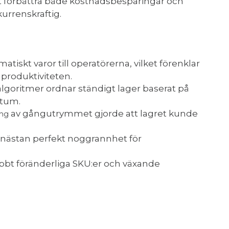
t förbättra både kostnadsbesparingar och
kurrenskraftig.
matiskt varor till operatörerna, vilket förenklar
produktiviteten.
algoritmer ordnar ständigt lager baserat på
atum.
av gångutrymmet gjorde att lagret kunde
ing
nästan perfekt noggrannhet för
bbt föränderliga SKU:er och växande