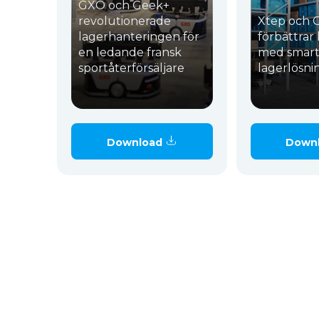
GXO och Geek+
revolutionerade
Xtep och 
lagerhanteringen för
förbättrar 
en ledande fransk
med smart
sportåterförsäljare
lagerlösni
Download
Down