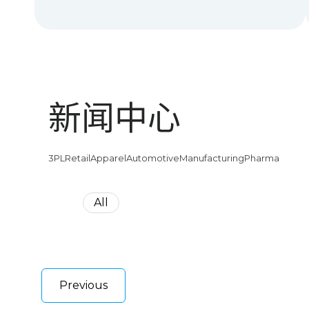
新闻中心
3PL
Retail
Apparel
Automotive
Manufacturing
Pharma
All
Previous