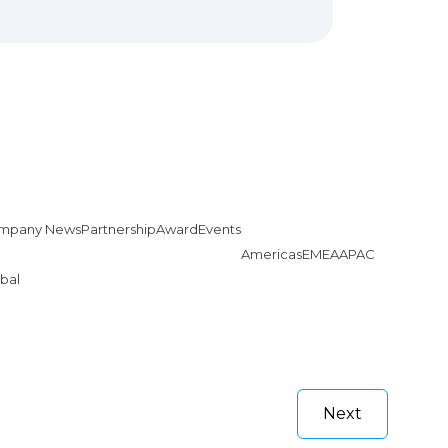
mpany News
Partnership
Award
Events
Americas
EMEA
APAC
bal
Next