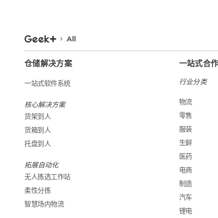
All
仓储解决方案
一站式合
行业分类
一站式软件系统
物流
核心解决方案
零售
货架到人
服装
货箱到人
生鲜
托盘到人
医药
拓展自动化
电商
无人拣选工作站
制造
柔性分拣
汽车
智慧场内物流
锂电