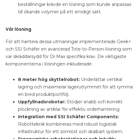
beställningar krävde en lösning som kunde anpassas
till ökande volymer på ett smidigt sätt.
Vår lösning
För att hantera dessa utmaningar implementerade Geek+
och SSI Schäfer en avancerad Tote-to-Person-lösning som
var skräddarsydd för Dr.Max specifika krav. De viktigaste
komponenterna i lösningen inkluderade:
8 meter hög skyttelrobot:
Underlättar vertikal
lagring och maximerar lagerutrymmet för att rymma
en bred produktportfölj.
Uppfyllnadsrobotar:
Stödjer snabb och korrekt
plockning av artiklar för effektiv orderhantering.
Integration med SSI Schäfer Components:
Robotteknik kombineras med robust logistisk
infrastruktur för ett sömlöst och skalbart system.
Ergonomiska arbetsstationer och intuitiv