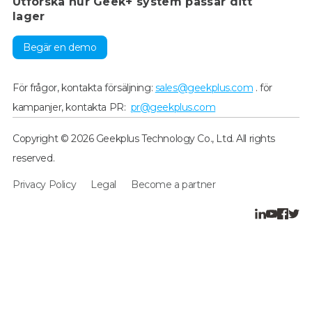
Utforska hur Geek+ system passar ditt
lager
Begär en demo
För frågor, kontakta försäljning:
sales@geekplus.com
. för
kampanjer, kontakta PR:
pr@geekplus.com
Copyright © 2026 Geekplus Technology Co., Ltd. All rights
reserved.
Privacy Policy
Legal
Become a partner