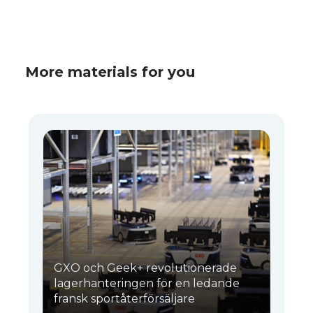
More materials for you
GXO och Geek+ revolutionerade
lagerhanteringen för en ledande
fransk sportåterförsäljare