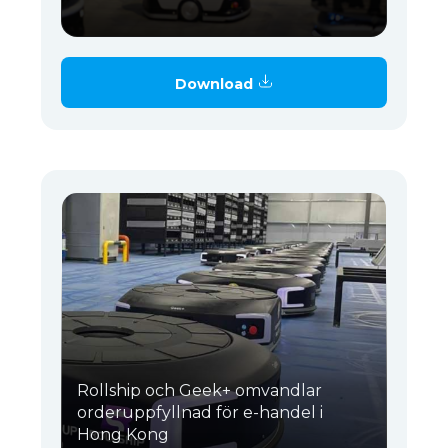
Download
Rollship och Geek+ omvandlar
orderuppfyllnad för e-handel i
Hong Kong