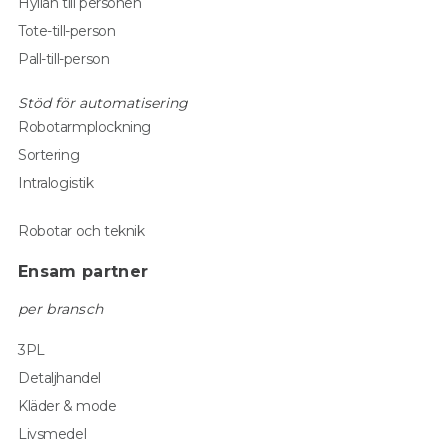
Hyllan till personen
Tote-till-person
Pall-till-person
Stöd för automatisering
Robotarmplockning
Sortering
Intralogistik
Robotar och teknik
Ensam partner
per bransch
3PL
Detaljhandel
Kläder & mode
Livsmedel