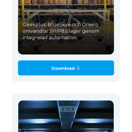
Geekplus, BlueSkye och Oneiro
omvandlar SHIP8:s lager genom
integrerad automation
Download