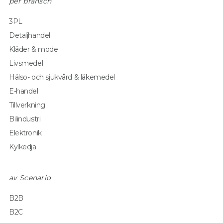
per bransch
3PL
Detaljhandel
Kläder & mode
Livsmedel
Hälso- och sjukvård & läkemedel
E-handel
Tillverkning
Bilindustri
Elektronik
Kylkedja
av Scenario
B2B
B2C