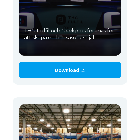
THG Fulfil och Geekplus förenas för
att skapa en högsäsongshjälte
Download