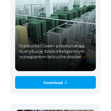
Starbucks i Geek+ przekształcają
dystrybucję dzięki inteligentnym
rozwiązaniom łańcucha dostaw
Download