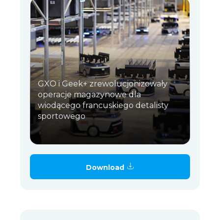
GXO i Geek+ zrewolucjonizowały
operacje magazynowe dla
wiodącego francuskiego detalisty
sportowego
Download