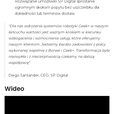
Rozwiązanie umożliwiło SP Digital sprostanie
ogromnym skokom popytu bez uszczerbku dla
dokładności lub terminów dostaw.
"Dla nas wdrożenie systemów robotyki Geek+ w naszym
łańcuchu wartości jest ważnym krokiem w kierunku
wzbogacenia i wzmocnienia usług, które oferujemy
naszym klientom. Jesteśmy bardzo zadowoleni z pracy
wykonanej wspólnie z Boreal i Geek+. Transformacja była
niezwykła i z niecierpliwością czekamy na dalszą
współpracę".
Diego Santander, CEO, SP Digital
Wideo