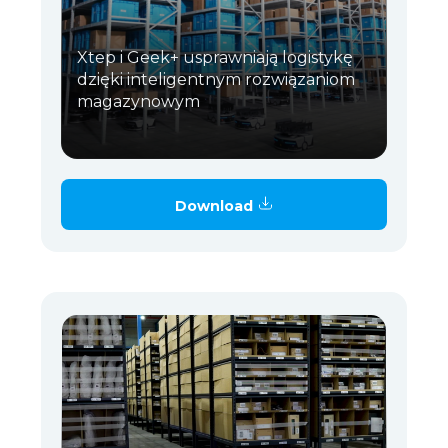
Xtep i Geek+ usprawniają logistykę
dzięki inteligentnym rozwiązaniom
magazynowym
Download