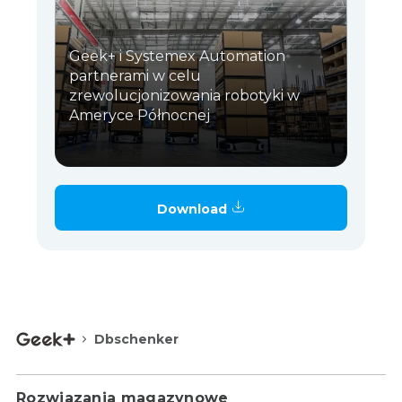
Geek+ i Systemex Automation
partnerami w celu
zrewolucjonizowania robotyki w
Ameryce Północnej
Download
Dbschenker
Rozwiązania magazynowe