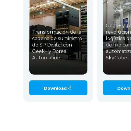
Geek+ y 
Transformación de la
revolucion
cadena de suministro
logística d
de SP Digital con
de frío con
Geek+ y Boreal
automatiz
Automation
SkyCube
Download
Down