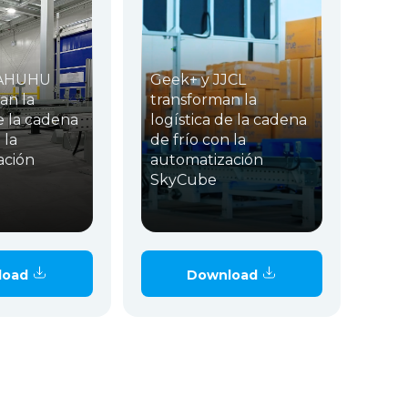
TAHUHU
Geek+ y JJCL
an la
transforman la
e la cadena
logística de la cadena
 la
de frío con la
ación
automatización
SkyCube
load
Download