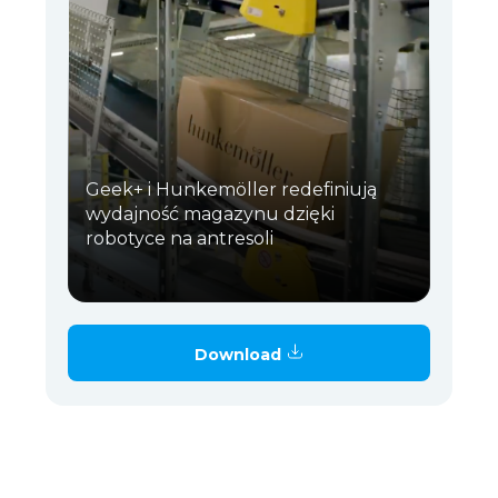
Geek+ i Hunkemöller redefiniują
wydajność magazynu dzięki
robotyce na antresoli
Download