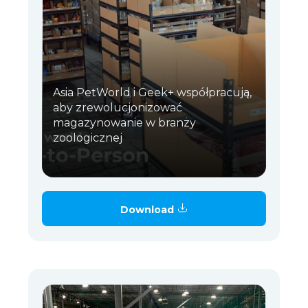
Asia PetWorld i Geek+ współpracują,
aby zrewolucjonizować
magazynowanie w branży
zoologicznej
Download