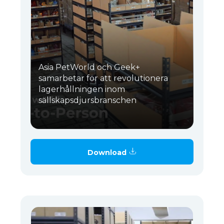
Asia PetWorld och Geek+
samarbetar för att revolutionera
lagerhållningen inom
sällskapsdjursbranschen
Download