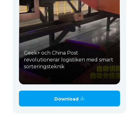
Geek+ och China Post
revolutionerar logistiken med smart
sorteringsteknik
Download