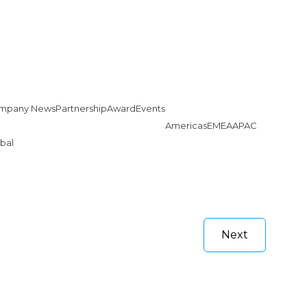
mpany News
Partnership
Award
Events
Americas
EMEA
APAC
bal
Next