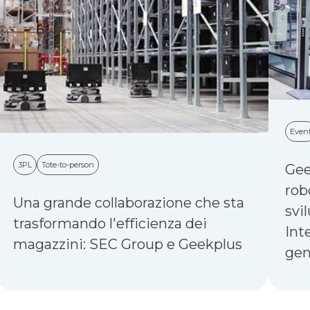
Even
3PL
Tote-to-person
Gee
robo
Una grande collaborazione che sta
svi
trasformando l'efficienza dei
Int
magazzini: SEC Group e Geekplus
gen