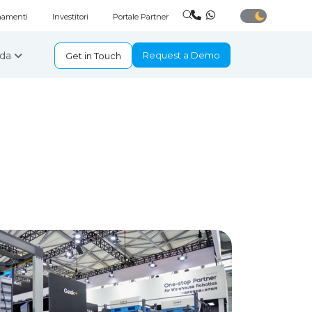
rnamenti
Investitori
Portale Partner
nda
Request a Demo
Get in Touch