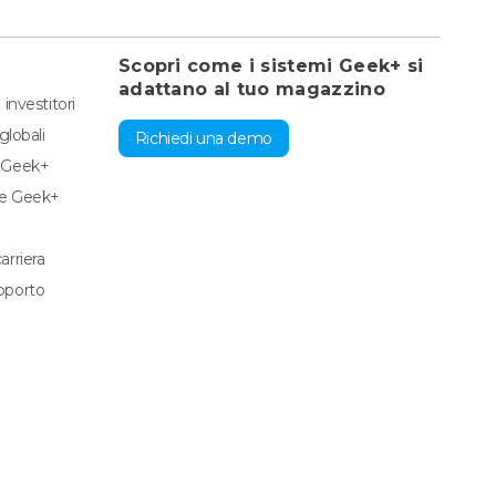
Scopri come i sistemi Geek+ si
adattano al tuo magazzino
 investitori
globali
Richiedi una demo
u Geek+
re Geek+
arriera
pporto