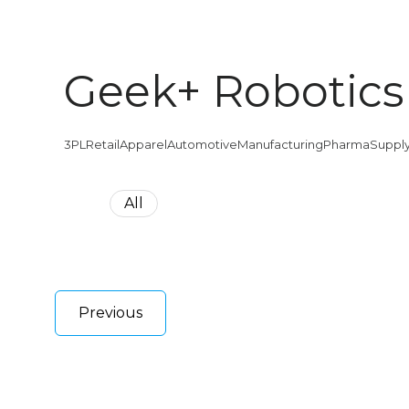
Geek+ Robotics
3PL
Retail
Apparel
Automotive
Manufacturing
Pharma
Supply
All
Previous