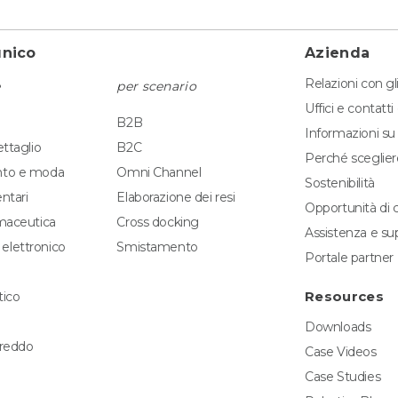
unico
Azienda
Relazioni con gli
per scenario
Uffici e contatti 
B2B
Informazioni s
ettaglio
B2C
Perché sceglie
nto e moda
Omni Channel
Sostenibilità
ntari
Elaborazione dei resi
Opportunità di c
rmaceutica
Cross docking
Assistenza e su
elettronico
Smistamento
Portale partner
Resources
tico
Downloads
freddo
Case Videos
Case Studies