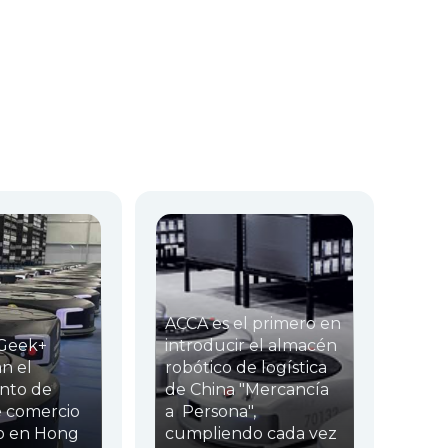
ACCA es el primero en
 Geek+
introducir el almacén
n el
robótico de logística
nto de
de China "Mercancía
e comercio
a Persona",
co en Hong
cumpliendo cada vez