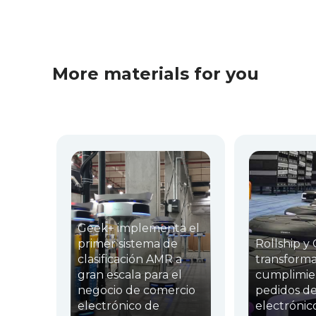
More materials for you
Geek+ implementa el
primer sistema de
Rollship y
clasificación AMR a
transforma
gran escala para el
cumplimie
negocio de comercio
pedidos d
electrónico de
electróni