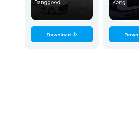
Banggood
Kong
Download
Down