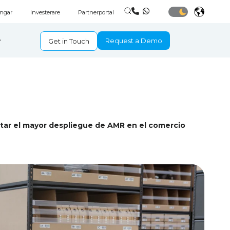
ingar
Investerare
Partnerportal
Request a Demo
Get in Touch
ntar el mayor despliegue de AMR en el comercio