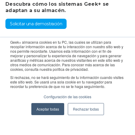
Descubra cómo los sistemas Geek+ se
adaptan a su almacén.
Solicitar una demostración
Para consultas, póngase en contacto con el departamento de
Geek+ almacena cookies en tu PC, las cuales se utilizan para
recopilar información acerca de tu interacción con nuestro sitio web y
ventas:
sales@geekplus.com
. Para promociones, póngase en
nos permite recordarte. Usamos esta información con el fin de
mejorar y personalizar tu experiencia de navegación y para generar
contacto con el departamento de relaciones públicas:
analíticas y métricas acerca de nuestros visitantes en este sitio web y
otros medios de comunicación. Para conocer más acerca de las
pr@geekplus.com
cookies, consulta nuestra política de privacidad.
Si rechazas, no se hará seguimiento de tu información cuando visites
Copyright © 2026 Geekplus Technology Co., Ltd. All rights
este sitio web. Se usará una sola cookie en tu navegador para
recordar tu preferencia de que no se te haga seguimiento.
reserved.
Configuración de las cookies
Privacy Policy
Legal
Become a partner
Aceptar todas
Rechazar todas