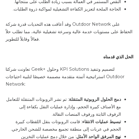
النقص المستمر في العمالة بسبب زيادة الطلب على منتجاتها.
الحاجة الملحة لتعزيز الكفاءة التشغيلية لمواكبة ذروة الطلبات.
وقد أعاقت هذه التحديات قدرة شركة Outdoor Network على
الحفاظ على مستويات خدمة عالية وسرعة تشغيلية عالية، مما تطلب حلاً
فعالاً وقابلاً للتطوير.
الحل الذي قدمناه
تعاونت شركتا Geek+ وحلول KPI Solutions لتصميم وتنفيذ
استراتيجية أتمتة متقدمة مصممة خصيصًا لتلبية احتياجات Outdoor
Network:
دمج الحلول الروبوتية المتنقلة
: تم نشر الروبوتات المتنقلة للتعامل
مع الأصناف كبيرة الحجم، وإدارة عمليات النقل بكفاءة إلى
الرفوف الثابتة ورفوف المنصات النقالة.
تبسيط عمليات الانتقاء
: قامت الروبوتات بنقل اللقطات كبيرة
الحجم في عربات إلى منطقة تجميع مخصصة للشحن الخارجي.
نهج المرفق الواحد الأمثل
: من خلال دمج عمليات التخزين