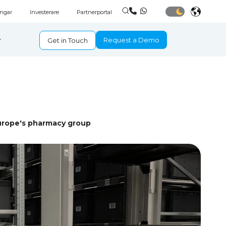
ingar
Investerare
Partnerportal
Request a Demo
Get in Touch
Europe's pharmacy group