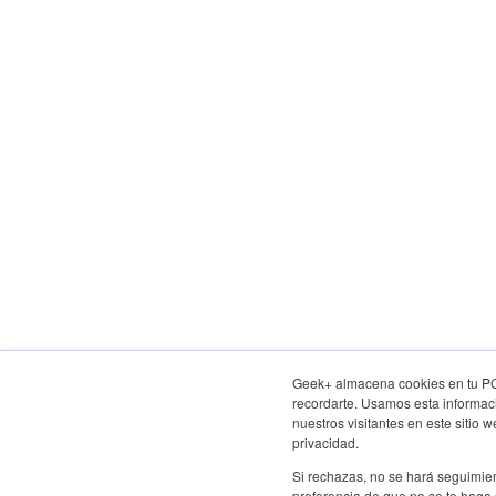
Geek+ almacena cookies en tu PC, 
recordarte. Usamos esta informaci
nuestros visitantes en este sitio
privacidad.
Si rechazas, no se hará seguimien
preferencia de que no se te haga