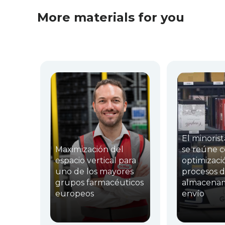
More materials for you
El minorist
Maximización del
se reúne 
espacio vertical para
optimizaci
uno de los mayores
procesos 
grupos farmacéuticos
almacenam
europeos
envío