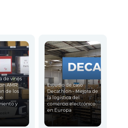
a de vinos
con AMR:
Estudio de caso
ón de los
Decathlon - Mejora de
de
la logística del
iento y
comercio electrónico
en Europa