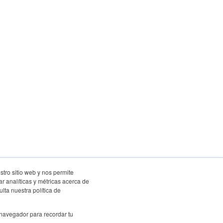
stro sitio web y nos permite
r analíticas y métricas acerca de
lta nuestra política de
 navegador para recordar tu