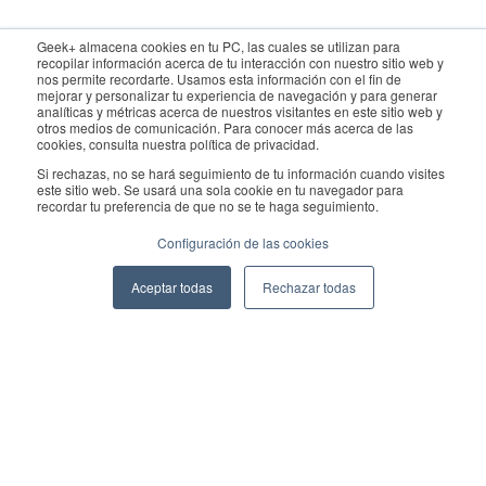
Para consultas, póngase en contacto con el departamento de
Geek+ almacena cookies en tu PC, las cuales se utilizan para
recopilar información acerca de tu interacción con nuestro sitio web y
ventas:
sales@geekplus.com
. Para promociones, póngase en
nos permite recordarte. Usamos esta información con el fin de
mejorar y personalizar tu experiencia de navegación y para generar
contacto con el departamento de relaciones públicas:
analíticas y métricas acerca de nuestros visitantes en este sitio web y
otros medios de comunicación. Para conocer más acerca de las
pr@geekplus.com
cookies, consulta nuestra política de privacidad.
Si rechazas, no se hará seguimiento de tu información cuando visites
Copyright © 2026 Geekplus Technology Co., Ltd. All rights
este sitio web. Se usará una sola cookie en tu navegador para
recordar tu preferencia de que no se te haga seguimiento.
reserved.
Configuración de las cookies
Privacy Policy
Legal
Become a partner
Aceptar todas
Rechazar todas