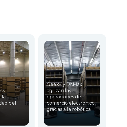
Geek+ y Dr.Max
cs
agilizan las
 la
operaciones de
dad del
comercio electrónico
gracias a la robótica