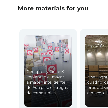
More materials for you
Geekplus y Circle K
implantan el mayor
MW Logisti
almacén inteligente
cuadriplica
de Asia para entregas
productivi
de comestibles
almacén