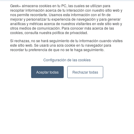
Para consultas, póngase en contacto con el departamento de
Geek+ almacena cookies en tu PC, las cuales se utilizan para
recopilar información acerca de tu interacción con nuestro sitio web y
ventas:
sales@geekplus.com
. Para promociones, póngase en
nos permite recordarte. Usamos esta información con el fin de
mejorar y personalizar tu experiencia de navegación y para generar
contacto con el departamento de relaciones públicas:
analíticas y métricas acerca de nuestros visitantes en este sitio web y
otros medios de comunicación. Para conocer más acerca de las
pr@geekplus.com
cookies, consulta nuestra política de privacidad.
Si rechazas, no se hará seguimiento de tu información cuando visites
Copyright © 2026 Geekplus Technology Co., Ltd. All rights
este sitio web. Se usará una sola cookie en tu navegador para
recordar tu preferencia de que no se te haga seguimiento.
reserved.
Configuración de las cookies
Privacy Policy
Legal
Become a partner
Aceptar todas
Rechazar todas