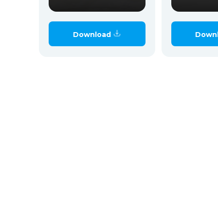
Download
Down