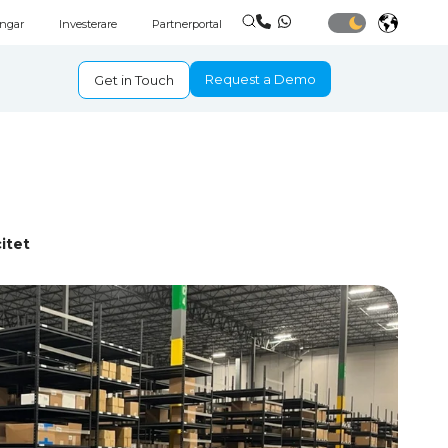
ingar
Investerare
Partnerportal
Request a Demo
Get in Touch
itet