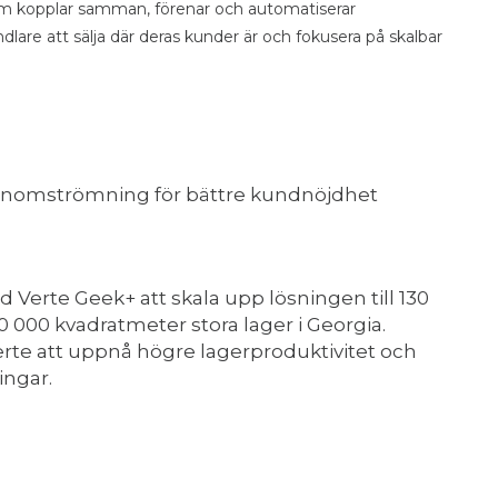
som kopplar samman, förenar och automatiserar
dlare att sälja där deras kunder är och fokusera på skalbar
enomströmning för bättre kundnöjdhet
ad Verte Geek+ att skala upp lösningen till 130
50 000 kvadratmeter stora lager i Georgia.
erte att uppnå högre lagerproduktivitet och
ngar.