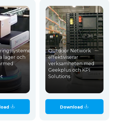
r
ringssystemet
Outdoor Network
a lager och
effektiviserar
därmed
verksamheten med
l
Geekplus och KPI
t
Solutions
load
Download