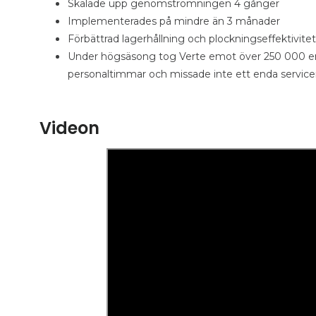
Skalade upp genomströmningen 4 gånger
Implementerades på mindre än 3 månader
Förbättrad lagerhållning och plockningseffektivi
Under högsäsong tog Verte emot över 250 000 enh
personaltimmar och missade inte ett enda service
Videon