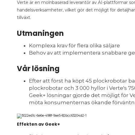
Verte är en molnbaserad leverantör av AI-plattformar 
handelsverksamheter, vilket gör det möjligt för detaljhan
tillväxt.
Utmaningen
Komplexa krav för flera olika säljare
Behov av att implementera snabbare g
Vår lösning
Efter att först ha köpt 45 plockrobotar b
plockrobotar och 3 000 hyllor i Verte's 7
Geek+ lösningar gjorde det möjligt för V
möta konsumenternas ökande förväntni
Effekten av Geek+