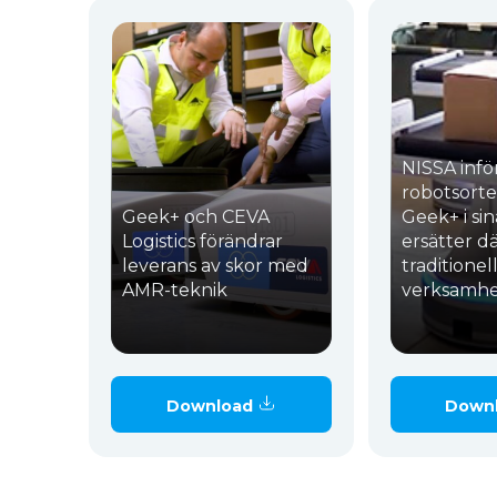
NISSA infö
robotsorte
Geek+ och CEVA
Geek+ i sin
Logistics förändrar
ersätter 
leverans av skor med
traditionel
AMR-teknik
verksamhe
Download
Down