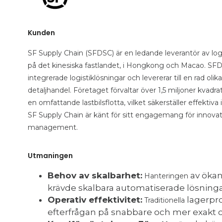
Kunden
SF Supply Chain (SFDSC) är en ledande leverantör av log
på det kinesiska fastlandet, i Hongkong och Macao. SFDS
integrerade logistiklösningar och levererar till en rad ol
detaljhandel. Företaget förvaltar över 1,5 miljoner kv
en omfattande lastbilsflotta, vilket säkerställer effekti
SF Supply Chain är känt för sitt engagemang för innov
management.
Utmaningen
Behov av skalbarhet:
av öka
Hanteringen
krävde skalbara automatiserade lösningar 
Operativ effektivitet:
lagerpr
Traditionella
efterfrågan på snabbare och mer exakt 