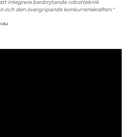
 att integrera banbrytande robotteknik
ten och den övergripande konkurrenskraften."
acau