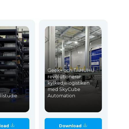
Geek+ och TAHUHU
revolutionerar
kylkedjelogistiken
med SkyCube
llstudie
Automation
load
Download