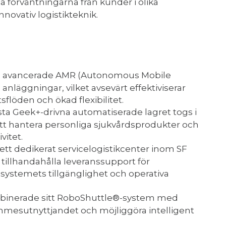
a förväntningarna från kunder i olika
novativ logistikteknik.
0 avancerade AMR (Autonomous Mobile
 anläggningar, vilket avsevärt effektiviserar
öden och ökad flexibilitet.
sta Geek+-drivna automatiserade lagret togs i
att hantera personliga sjukvårdsprodukter och
itet.
ett dedikerat servicelogistikcenter inom SF
 tillhandahålla leveranssupport för
r systemets tillgänglighet och operativa
inerade sitt RoboShuttle®-system med
mmesutnyttjandet och möjliggöra intelligent