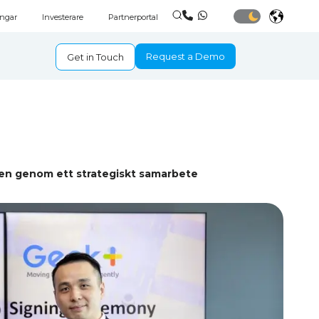
ingar
Investerare
Partnerportal
Request a Demo
Get in Touch
hen genom ett strategiskt samarbete