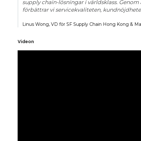
supply chain-lösningar i världsklass. Genom
förbättrar vi servicekvaliteten, kundnöjdhe
Linus Wong, VD för SF Supply Chain Hong Kong & M
Videon