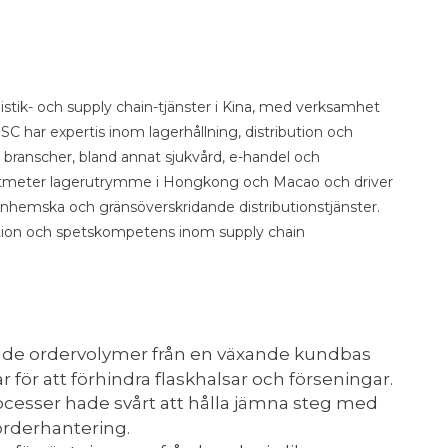
istik- och supply chain-tjänster i Kina, med verksamhet
C har expertis inom lagerhållning, distribution och
ika branscher, bland annat sjukvård, e-handel och
adratmeter lagerutrymme i Hongkong och Macao och driver
va inhemska och gränsöverskridande distributionstjänster.
ation och spetskompetens inom supply chain
nde ordervolymer från en växande kundbas
för att förhindra flaskhalsar och förseningar.
ocesser hade svårt att hålla jämna steg med
orderhantering.