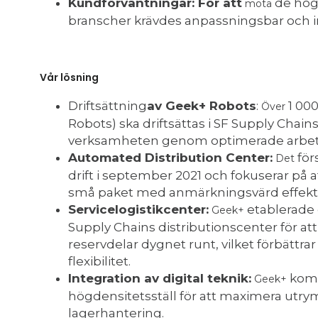
Kundförväntningar: För att
de hög
möta
branscher krävdes anpassningsbar och in
Vår lösning
Driftsättning
av Geek+ Robots
:
1 00
Över
Robots) ska driftsättas i SF Supply Chains
verksamheten genom optimerade arbetsfl
Automated Distribution Center:
för
Det
drift i september 2021 och fokuserar på 
små paket med anmärkningsvärd effektiv
Servicelogistikcenter:
etablerade 
Geek+
Supply Chains distributionscenter för att
reservdelar dygnet runt, vilket förbättra
flexibilitet.
Integration av digital teknik:
komb
Geek+
högdensitetsställ för att maximera utry
lagerhantering.