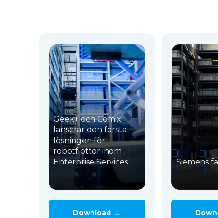
Geek+ och Comix
lanserar den första
lösningen för
robotflottor inom
Enterprise Services
Siemens fa
Download
Down