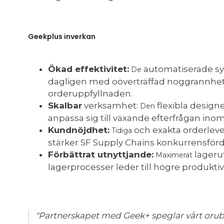
Geekplus inverkan
Ökad effektivitet:
automatiserade sy
De
dagligen med oöverträffad noggrannhet
orderuppfyllnaden.
Skalbar
verksamhet:
flexibla design
Den
anpassa sig till växande efterfrågan inom
Kundnöjdhet:
och exakta orderlev
Tidiga
stärker SF Supply Chains konkurrensförd
Förbättrat utnyttjande:
lager
Maximerat
lagerprocesser leder till högre produkti
"Partnerskapet med Geek+ speglar vårt orub