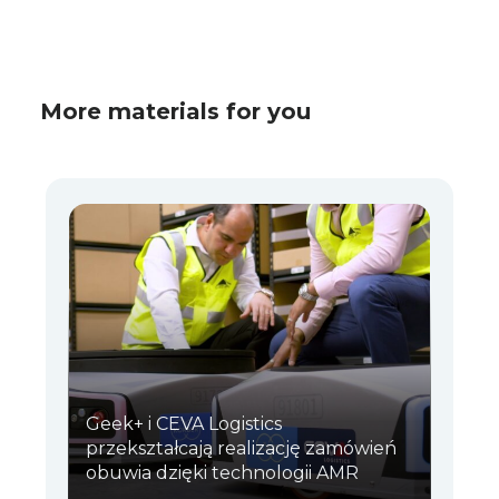
More materials for you
Geek+ i CEVA Logistics
przekształcają realizację zamówień
obuwia dzięki technologii AMR