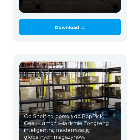
Download
Od Shelf-to-person do PopPick,
Geek+ umożliwia firmie Zongteng
inteligentną modernizację
globalnych magazynów.