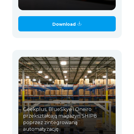
Download
Geekplus, BlueSkye i Oneiro
przekształcają magazyn SHIP8
poprzez zintegrowaną
automatyzację