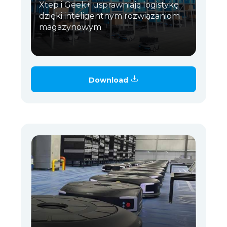
Xtep i Geek+ usprawniają logistykę
dzięki inteligentnym rozwiązaniom
magazynowym
Download