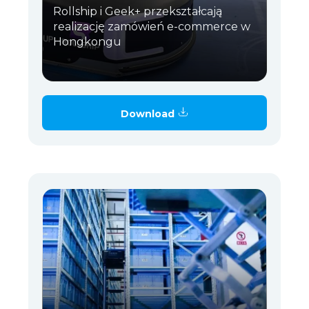
Rollship i Geek+ przekształcają
realizację zamówień e-commerce w
Hongkongu
Download