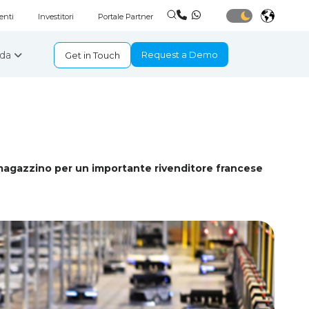
enti
Investitori
Portale Partner
nda
Request a Demo
Get in Touch
magazzino per un importante rivenditore francese