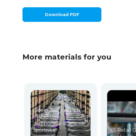
Download PDF
More materials for you
Geek+ aiuta ALPEN,
rivenditore
giapponese di articoli
sportivi, a
X5 Retail 