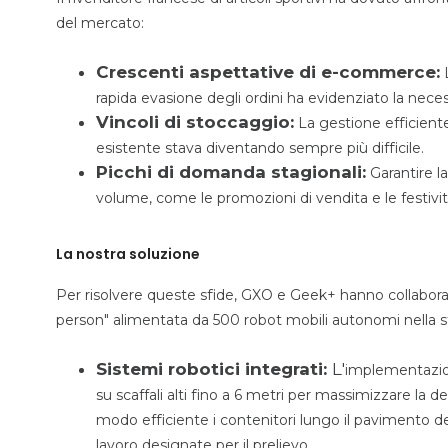
del mercato:
Crescenti aspettative di e-commerce:
L
rapida evasione degli ordini ha evidenziato la nece
Vincoli di stoccaggio:
La gestione efficiente
esistente stava diventando sempre più difficile.
Picchi di domanda stagionali:
Garantire la
volume, come le promozioni di vendita e le festività na
La nostra soluzione
Per risolvere queste sfide, GXO e Geek+ hanno collabor
person" alimentata da 500 robot mobili autonomi nella st
Sistemi robotici integrati:
L'
implementazio
su scaffali alti fino a 6 metri per massimizzare la 
modo efficiente i contenitori lungo il pavimento d
lavoro designate per il prelievo.