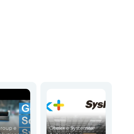
Group e
Geek+ e Systemex