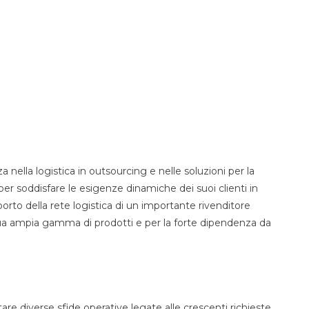
 nella logistica in outsourcing e nelle soluzioni per la
 per soddisfare le esigenze dinamiche dei suoi clienti in
orto della rete logistica di un importante rivenditore
a sua ampia gamma di prodotti e per la forte dipendenza da
ntare diverse sfide operative legate alle crescenti richieste