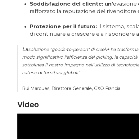
Soddisfazione del cliente: un'
evasione 
rafforzato la reputazione del rivenditore e 
Protezione per il futuro:
Il sistema, sca
di continuare a crescere e a rispondere 
La
soluzione "goods-to-person" di Geek+ ha trasformat
modo significativo l'efficienza del picking, la capacit
sottolinea il nostro impegno nell'utilizzo di tecnologi
catene di fornitura globali".
Rui Marques, Direttore Generale, GXO Francia
Video