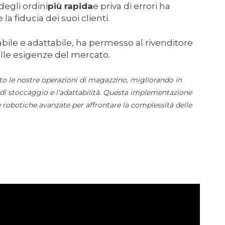
degli ordini
più rapida
e priva di errori ha
la fiducia dei suoi clienti.
labile e adattabile, ha permesso al rivenditore
alle esigenze del mercato.
o le nostre operazioni di magazzino, migliorando in
à di stoccaggio e l'adattabilità. Questa implementazione
e robotiche avanzate per affrontare la complessità delle