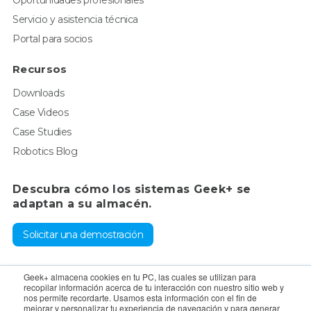
Oportunidades profesionales
Servicio y asistencia técnica
Portal para socios
Recursos
Downloads
Case Videos
Case Studies
Robotics Blog
Descubra cómo los sistemas Geek+ se
adaptan a su almacén.
Solicitar una demostración
Para consultas, póngase en contacto con el departamento de
Geek+ almacena cookies en tu PC, las cuales se utilizan para
recopilar información acerca de tu interacción con nuestro sitio web y
ventas:
sales@geekplus.com
. Para promociones, póngase en
nos permite recordarte. Usamos esta información con el fin de
mejorar y personalizar tu experiencia de navegación y para generar