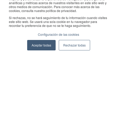
contacto con el departamento de relaciones públicas:
analíticas y métricas acerca de nuestros visitantes en este sitio web y
otros medios de comunicación. Para conocer más acerca de las
pr@geekplus.com
cookies, consulta nuestra política de privacidad.
Si rechazas, no se hará seguimiento de tu información cuando visites
Copyright © 2026 Geekplus Technology Co., Ltd. All rights
este sitio web. Se usará una sola cookie en tu navegador para
recordar tu preferencia de que no se te haga seguimiento.
reserved.
Configuración de las cookies
Privacy Policy
Legal
Become a partner
Aceptar todas
Rechazar todas