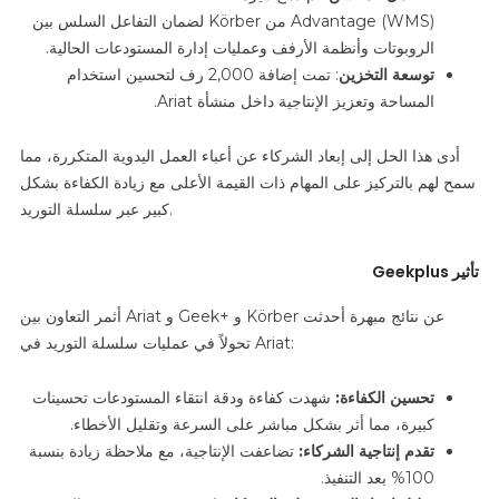
Advantage (WMS) من Körber لضمان التفاعل السلس بين
الروبوتات وأنظمة الأرفف وعمليات إدارة المستودعات الحالية.
توسعة التخزين
: تمت إضافة 2,000 رف لتحسين استخدام
المساحة وتعزيز الإنتاجية داخل منشأة Ariat.
أدى هذا الحل إلى إبعاد الشركاء عن أعباء العمل اليدوية المتكررة، مما
سمح لهم بالتركيز على المهام ذات القيمة الأعلى مع زيادة الكفاءة بشكل
كبير عبر سلسلة التوريد.
تأثير Geekplus
أثمر التعاون بين Ariat و Geek+ و Körber عن نتائج مبهرة أحدثت
تحولاً في عمليات سلسلة التوريد في Ariat:
تحسين الكفاءة:
شهدت كفاءة ودقة انتقاء المستودعات تحسينات
كبيرة، مما أثر بشكل مباشر على السرعة وتقليل الأخطاء.
تقدم إنتاجية الشركاء:
تضاعفت الإنتاجية، مع ملاحظة زيادة بنسبة
100% بعد التنفيذ.