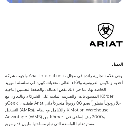
العميل
واجهت شركة Ariat International، وهي علامة تجارية رائدة في مجال
أحذية وملابس الفروسية والأداء العالي، تحديات كبيرة في سلسلة التوريد
الخاصة بها، بما في ذلك نقص العمالة، والضغط لتحسين إنتاجية
المستودعات، والضريبة المادية على الشركاء. وبالتعاون مع Körber
وGeek+، طبقت Ariat حلاً روبوتياً متطوراً يضم 88 روبوتاً متحركاً ذاتي
التشغيل (AMRs)، والتكامل مع نظام K.Motion Warehouse
Advantage (WMS) من Körber، و2000 رف إضافي في
مستودعاتها الواسعة التي تبلغ مساحتها مليون قدم مربع.