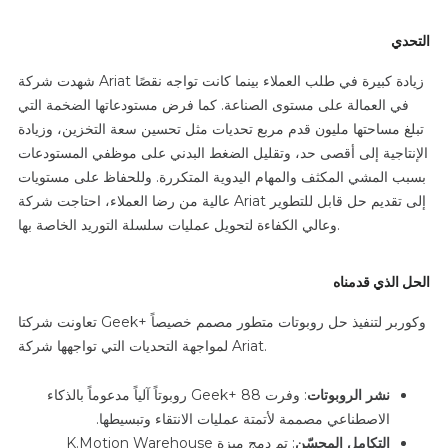
التحدي
شهدت شركة Ariat زيادة كبيرة في طلب العملاء بينما كانت تواجه نقصًا
في العمالة على مستوى الصناعة. كما فرض مستودعاتها الضخمة التي
تبلغ مساحتها مليون قدم مربع تحديات مثل تحسين سعة التخزين، وزيادة
الإنتاجية إلى أقصى حد، وتقليل الضغط البدني على موظفي المستودعات
بسبب المشي المكثف والمهام اليدوية المتكررة. وللحفاظ على مستويات
عالية من رضا العملاء، احتاجت شركة Ariat إلى تقديم حل قابل للتطوير
وعالي الكفاءة لتحويل عمليات سلسلة التوريد الخاصة بها.
الحل الذي قدمناه
تعاونت شركتا Geek+ وكوربر لتنفيذ حل روبوتات متطور مصمم خصيصاً
لمواجهة التحديات التي تواجهها شركة Ariat.
نشر الروبوتات
: وفرت Geek+ 88 روبوتاً آلياً مدعوماً بالذكاء
الاصطناعي مصممة لأتمتة عمليات الانتقاء وتبسيطها.
التكامل المحسّن
: تم دمج ميزة K.Motion Warehouse