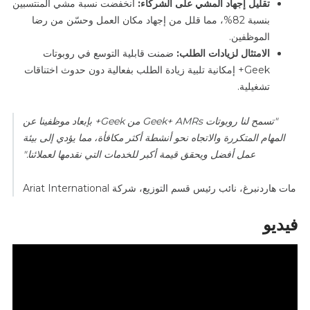
تقليل إجهاد المشي على الشركاء:
انخفضت نسبة مشي المنتسبين
بنسبة 82%، مما قلل من إجهاد مكان العمل وحسّن من رضا
الموظفين.
الامتثال لزيادات الطلب:
ضمنت قابلية التوسع في روبوتات
Geek+ إمكانية تلبية زيادة الطلب بفعالية دون حدوث اختناقات
تشغيلية.
"تسمح لنا روبوتات Geek+ AMRs من Geek+ بإبعاد موظفينا عن
المهام المتكررة والاتجاه نحو أنشطة أكثر مكافأة، مما يؤدي إلى بيئة
عمل أفضل ويحقق قيمة أكبر للخدمات التي نقدمها لعملائنا."
مات هاردنبرغ، نائب رئيس قسم التوزيع، شركة Ariat International
فيديو