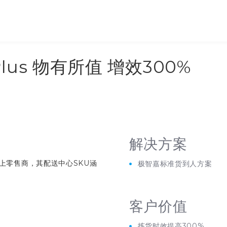
us 物有所值 增效300%
解决方案
上零售商，其配送中心
SKU
涵
极智嘉标准货到人方案
客户价值
拣货时效提高
300%