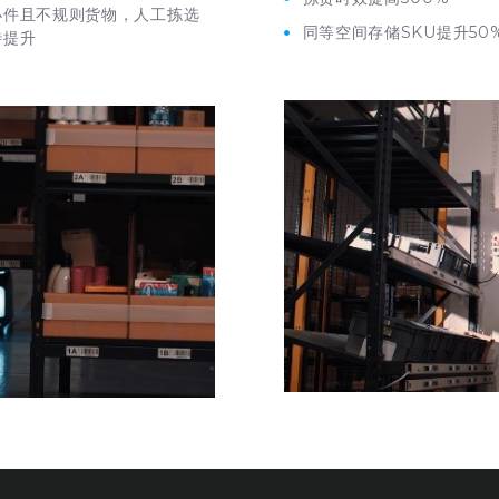
小件且不规则货物，人工拣选
同等空间存储
SKU
提升
50
待提升