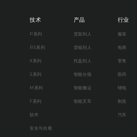
技术
产品
行业
P系列
货架到人
服装
RS系列
货箱到人
电商
X系列
托盘到人
零售
S系列
智能分拣
医药
M系列
智能搬运
锂电
F系列
智能叉车
制造
软件
汽车
安全与合规