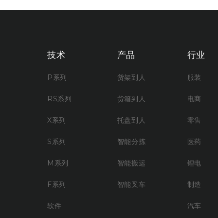
技术
产品
行业
P系列
货架到人
服装
RS系列
货箱到人
电商
X系列
托盘到人
零售
S系列
智能分拣
医药
M系列
智能搬运
锂电
F系列
智能叉车
制造
软件
汽车