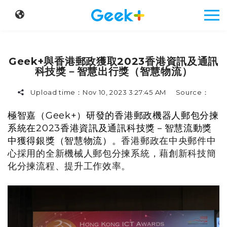
Geek+與香港郵政獲取2023香港資訊及通訊
科技獎－智慧出行獎（智慧物流）
Upload time：
Nov 10, 2023 3:27:45 AM
Source：
極智嘉（
Geek+
）
研
發的香港郵政機器人郵包分揀
系統在
2023
香港資訊及通訊科技
獎
－智慧流動
獎
中獲得銀
獎
（智慧物流）。
香港郵政在中央郵件中
心採用的全新機械人郵包分揀系統，藉創新科技簡
化分揀流程、提升工作效率。