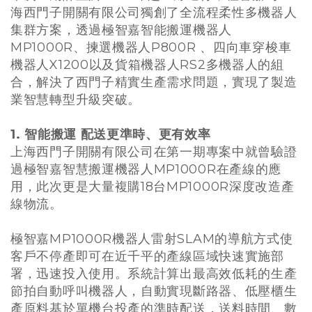
海西門子開關有限公司獨創了全流程柔性多機器人
集群方案，透過極智嘉智能搬運機器人
MP1000R、揀選機器人P800R 、四向車穿梭車
機器人X1200以及貨箱機器人RS2多機器人的組
合，解決了西門子精實生產需求問題，實現了製造
業智慧轉型升級突破。
1. 智能搬運 配送更準時、更有效率
上海西門子開關有限公司在第一期專案中就曾驗證
過極智嘉智慧搬運機器人MP1000R在產線的應
用，此次更是大量複購18台MP1000R深度改造產
線物流。
極智嘉MP1000R機器人雷射SLAM的導航方式使
客戶不停產即可在近千平的產線區域快速實施部
署，迅速投入使用。系統計算出最高效低耗的生產
節拍自動呼叫機器人，自動實現斷路器、低壓櫃生
產原料基於單機台投產的準時配送，送料時間、數