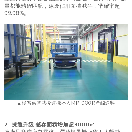
量都能精確匹配，線邊佔用面積減半，準確率超
99.98%。
▲極智嘉智慧搬運機器人MP1000R產線送料
2.
揀
選升级 儲存面積增加超3000㎡