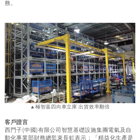
務。
▲極智嘉
四向車立庫 出貨效率翻倍
客戶證言
西門子(中國)有限公司智慧基礎設施集團電氣及自
動化事業部財務總監束長虹表示：「精益化生產是