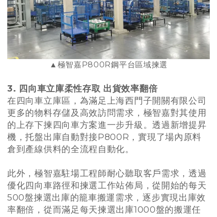
▲極智嘉P800R鋼平台區域揀選
3. 四向車立庫柔性存取 出貨效率翻倍
在四向車立庫區，為滿足上海西門子開關有限公司
更多的物料存儲及高效訪問需求，極智嘉對其使用
的上存下揀四向車方案進一步升級。透過新增提昇
機，托盤出庫自動對接P800R，實現了場內原料
倉到產線供料的全流程自動化。
此外，極智嘉駐場工程師耐心聽取客戶需求，透過
優化四向車路徑和揀選工作站佈局，從開始的每天
500盤揀選出庫的籠車搬運需求，逐步實現出庫效
率翻倍，從而滿足每天揀選出庫1000盤的搬運任