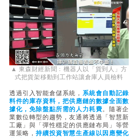
▲ 東森財經新聞﹕機器人以「貨到人」方
式把貨架移動到工作站讓倉庫人員檢料
透過引入智能倉儲系統，
系統會自動記錄
料件的庫存資料，把供應鏈的數據全面數
據化，免除盤點所需的人力耗費
。隨著企
業數位轉型的趨勢，友通將透過「智慧新
工廠」與「彈性穩定的供應鏈布局」等營
運策略，
持續投資智慧生產線以因應變化