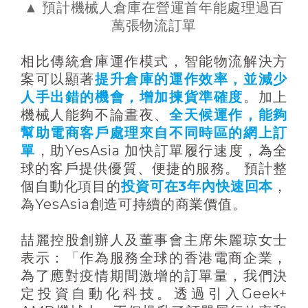
▲ 預計機械人倉庫在營運首年能處理過百
萬張物流訂單
相比傳統倉庫運作模式，智能物流解決方
案可以顯著
提升倉庫的運作效率，並減少
人手出錯的機會，增加揀貨準確度
。加上
機械人能夠不論晝夜、
全天候運作，能夠
幫助電商客戶處理來自不同時區的網上訂
單
，助YesAsia 加快訂單履行速度，為全
球的客戶提供優質、便捷的服務。 預計整
個自動化項目的
投資可在3年內快速回本
，
為YesAsia創造可持續的商業價值。
喆麗控股創辦人及董事會主席朱麗琼女士
表示：「作為服務全球的香港電商企業，
為了應對疫情期間激增的訂單量，我們決
定投資自動化科技。透過引入Geek+