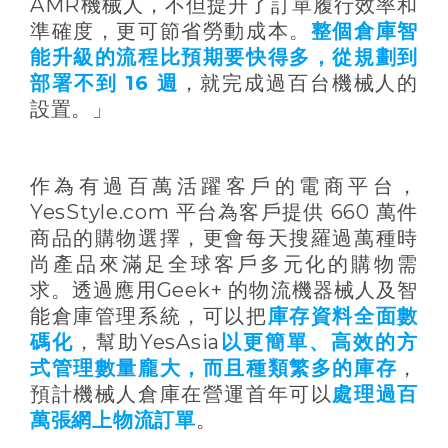
AMR機械人，不但提升了訂單履行效率和
準確度，更可節省勞動成本。
整個倉庫智
能升級的流程比預期要快得多，從規劃到
部署不到 16 週
，就完成過百台機械人的
設置。」
作為有過百萬活躍客戶的電商平台，
YesStyle.com 平台為客戶提供 660 萬件
商品的購物選擇，更會每天搜羅過萬種時
尚產品來滿足全球客戶多元化的購物需
求。透過應用Geek+ 的物流機器械人及智
能倉庫管理系統，可以把
庫存資料全面數
碼化
，幫助YesAsia
以更簡單、高效的方
式管理數量龐大，而且種類繁多的庫存
，
預計機械人倉庫在營運首年可以
處理過百
萬張網上物流訂單
。