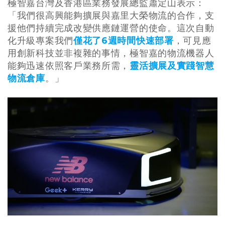
極智嘉台灣及香港區業務發展總監蕭定山表示：
「我們很高興能夠擴展與嘉里大榮物流的合作，支
援他們持續完成改變供應鏈運營的使命。這次自動
化升級專案我們
僅花了6週時間快速部署
，可見應
用創新科技並非複雜的事情，極智嘉的物流機器人
能夠迅速依照客戶業務所需，
靈活擴展及實踐智慧
物流倉庫
。」