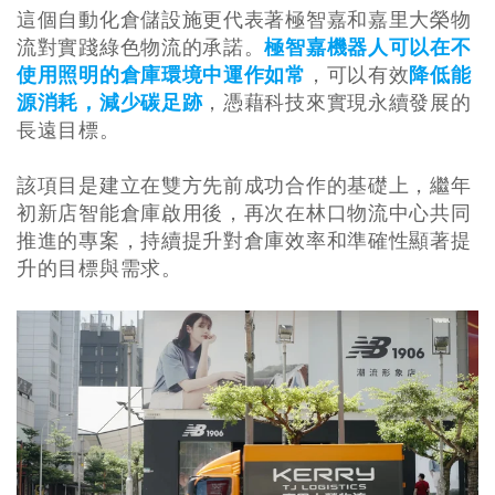
這個自動化倉儲設施更代表著極智嘉和嘉里大榮物
流對實踐綠色物流的承諾。
極智嘉機器人可以在不
使用照明的倉庫環境中運作如常
，可以有效
降低能
源消耗，減少碳足跡
，憑藉科技來實現永續發展的
長遠目標。
該項目是建立在雙方先前成功合作的基礎上，繼年
初新店智能倉庫啟用後，再次在林口物流中心共同
推進的專案，持續提升對倉庫效率和準確性顯著提
升的目標與需求。