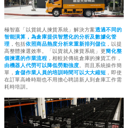
極智嘉「以貨就人揀貨系統」解決方案
透過不同的
智能演算，為倉庫提供智慧化的分析及數據化管
理
，包括
依照商品熱度分析來重新排列儲位
，以提
高整體揀選效率。「以貨就人揀貨系統」更
簡化整
個揀選的作業流程
，相較於傳統倉庫的揀貨工作，
由機器人代勞可以降低勞動強度
。而且系統操作簡
單，
倉儲作業人員的培訓時間可以大大縮短
，即使
在訂單高峰時期也不用擔心聘請新人到倉庫工作需
耗時培訓。