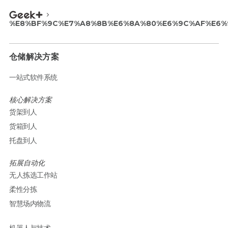
%E8%BF%9C%E7%A8%8B%E6%8A%80%E6%9C%AF%E6%
仓储解决方案
一站式软件系统
核心解决方案
货架到人
货箱到人
托盘到人
拓展自动化
无人拣选工作站
柔性分拣
智慧场内物流
机器人与技术