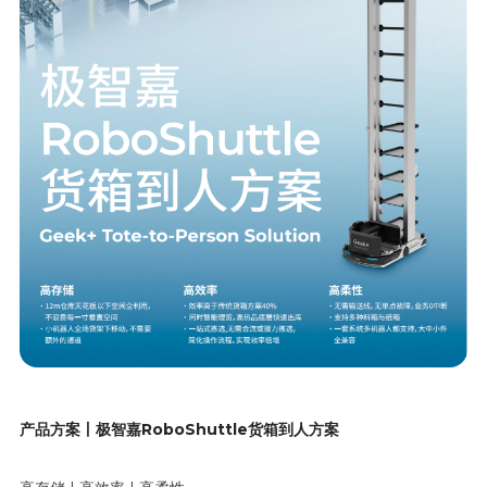
产品方案丨极智嘉RoboShuttle货箱到人方案