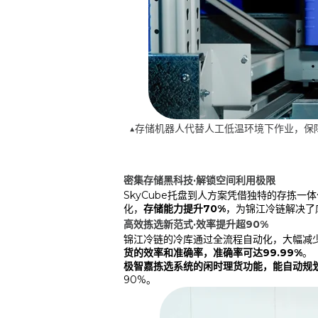
▲存储机器人代替人工低温环境下作业，保
密集存储黑科技·解锁空间利用极限
SkyCube托盘到人方案凭借独特的存拣一
化，
存
储
能力提升70%
，为锦江冷链解决了
高效拣选新范式·效率提升超90%
锦江冷链的冷库通过全流程自动化，大幅减
货的效率和准确率，准确率可达99.99%
。
极智嘉拣选系统的闲时理货功能，能自动规
90%。