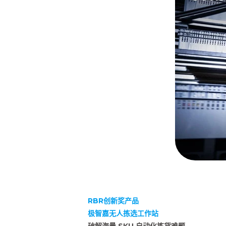
RBR创新奖产品
极智嘉无人拣选工作站
破解海量 SKU 自动化拣货难题