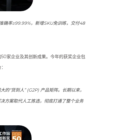
率≥99.99%，新增SKU免训练，交付48
的50家企业及其创新成果。今年的获奖企业包
价：
的“货到人” (G2P) 产品矩阵。长期以来，
能解决方案取代人工拣选，彻底打通了整个业务