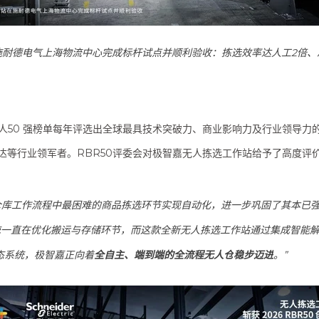
施耐德电气上海物流中心完成标杆试点并顺利验收：拣选效率达人工2倍、准确
机器人50 强榜单每年评选出全球最具技术突破力、商业影响力及行业领导力
达等行业领军者。RBR50评委会对极智嘉无人拣选工作站给予了高度评
过将仓库工作流程中最困难的商品拣选环节实现自动化，进一步巩固了其本已强大
储系统一直在优化搬运与存储环节，而这款全新无人拣选工作站通过集成智
态系统，极智嘉正向着
全自主、端到端的全流程无人仓
稳步迈进
。”