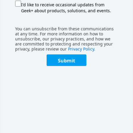
护措施、异常处理通过智能异常诊断实现闭环响应等多重设
I'd like to receive occasional updates from
计，结合RoboGo远程运维平台实现
故障处理人员无需进
Geek+ about products, solutions, and events.
场
，
保障系统可用率超98.95%，有效规避人机碰撞风险
。
You can unsubscribe from these communications
at any time. For more information on how to
持续创新的扩展潜力：
全新升级的RoboShuttle V4.0引入
unsubscribe, our privacy practices, and how we
RoboShuttle Air，实现单工位送箱效率超600箱/小时，
单
are committed to protecting and respecting your
privacy, please review our
Privacy Policy
.
仓吞吐效率提升40%以上
；“大小车”组合模式可灵活扩展，
未来将支持更多机器人协同场景
，满足多样化业务需求。
Submit
极智嘉RoboShuttle货箱到人方案已在
全球落地案例188个
，
超过
70%的客户
坚定的选择了复购，成功帮助电商、3PL、零售等众多
领域的客户解决了业务痛点。