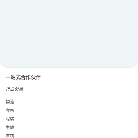
货箱到人
托盘到人
拓展自动化
无人拣选工作站
柔性分拣
智慧场内物流
机器人与技术
一站式合作伙伴
行业分类
物流
零售
服装
生鲜
医药