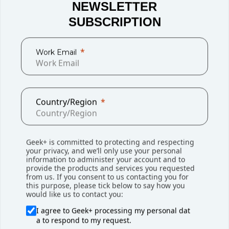
NEWSLETTER
SUBSCRIPTION
极智嘉RoboShuttle货箱到人拣选方案凭借领先的整体方案效率
（软硬件）、高安全性与容错设计、持续性的方案创新能力三大优
Work Email
势，
构建起“大小车”领域的领先地位
。
Country/Region
行业领先的整体效率：
经过四年技术进化，大车
RoboShuttle提升速度达2.7m/s，小车P40实现30箱/小时
循环吞吐；配套的RMS系统能实施处理大规模多源异构移动
Geek+ is committed to protecting and respecting
机器人的路径规划，可稳定调度超2000台异构机器人并行
your privacy, and we’ll only use your personal
作业，系统设计容量达5000台，
相较同类方案整体效率领
information to administer your account and to
先20%以上
。
provide the products and services you requested
from us. If you consent to us contacting you for
this purpose, please tick below to say how you
would like us to contact you:
高安全性与容错设计：
安全方案通过PLd级认证，设置独立
I agree to Geek+ processing my personal dat
物理隔离维修区、工作站人机交互作业区提供ESPE安全防
a to respond to my request.