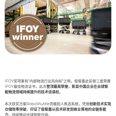
IFOY奖项素有"内部物流行业风向标"之称。极智嘉此前曾三度荣膺
IFOY最佳物流证书，此次
登顶最高荣誉，彰显中国企业在全球智
能物流领域持续提升的技术话语权
。
本次获奖方案RoboShuttle货箱到人拣选系统，凭借
创新技术实现
仓储效率突破
，
印证了极智嘉从技术研发到商业落地的全链条能
力
，持续推动全球智能升级。