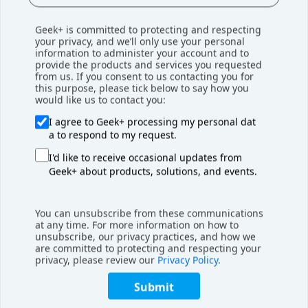
Geek+ is committed to protecting and respecting
your privacy, and we’ll only use your personal
information to administer your account and to
provide the products and services you requested
from us. If you consent to us contacting you for
this purpose, please tick below to say how you
would like us to contact you:
I agree to Geek+ processing my personal dat
a to respond to my request.
I'd like to receive occasional updates from
Geek+ about products, solutions, and events.
雷诺斯物流 (Rhenus Logistics) 携手极智嘉引进了PopPick方
案，PopPick方案的货架设计兼容各种尺寸和库存状态的商品，
混
You can unsubscribe from these communications
合存储货架兼容料箱与挂装
，保证了存储的高效性，满足了
奢侈品
at any time. For more information on how to
行业对精细存储
和迅捷配送的严苛标准。
unsubscribe, our privacy practices, and how we
are committed to protecting and respecting your
privacy, please review our
Privacy Policy
.
Submit