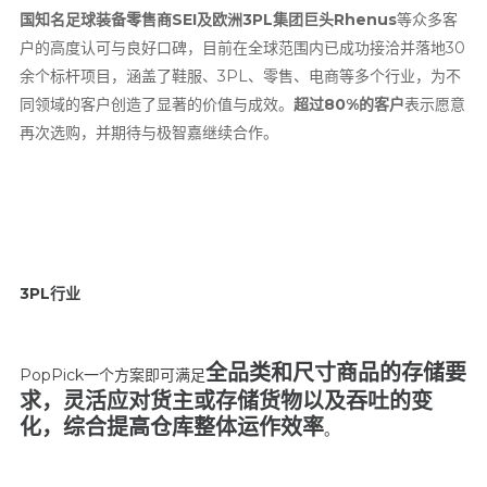
国知名足球装备零售商SEI及欧洲3PL集团巨头Rhenus
等众多客
户的高度认可与良好口碑，目前在全球范围内已成功接洽并落地30
余个标杆项目，涵盖了鞋服、3PL、零售、电商等多个行业，为不
同领域的客户创造了显著的价值与成效。
超过80%的客户
表示愿意
再次选购，并期待与极智嘉继续合作。
3PL
行业
全品类和尺寸商品的存储要
PopPick
一个方案即可满足
求，灵活应对货主或存储货物以及吞吐的变
化，综合提高仓库整体运作效率
。