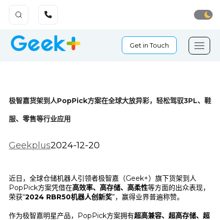
Get in Touch
极智嘉货架到人PopPick方案在全球大放异彩，轻松驾驭3PL、鞋
服、零售等行业应用
Geekplus
2024-12-20
近日，全球仓储机器人引领者极智嘉（Geek+）旗下货架到人
PopPick方案凭借在
高效率、高存储、高柔性
等方面的出众表现，
荣获“
2024 RBR50机器人创新奖
”，赢得业界普遍称赞。
作为极智嘉明星产品，PopPick方案拥有
超高兼容、超高存储、超