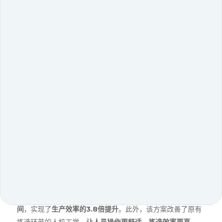
基于五年良好合作，日本知名办公用品和设备供应商ASKUL
在关西地区的物流中心成功部署极智嘉货架到人PopPick方
案。
该仓库面积
近万平
，该方案充分利用了
5
米高的楼库仓储空
间
，实现了
生产效率的3.8倍提升
。此外，该方案改善了原有