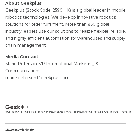
About Geekplus
Geekplus (Stock Code: 2590.HK) is a global leader in mobile
robotics technologies. We develop innovative robotics
solutions for order fulfilment. More than 850 global
industry leaders use our solutions to realize flexible, reliable,
and highly efficient automation for warehouses and supply
chain management.
Media Contact
Marie Peterson, VP International Marketing &
Communications
marie.peterson@geekplus.com
%E6%9E%81%E6%99%BA%E5%98%89%E7%B3%BB%E7%