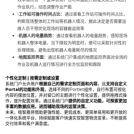
作业执行，动态调整作业产能
·工作站可操作时间占比：
通过查看工作站可操作时间占比，
判断现场整体的工作站等机器人情况，据此决定是否需要运
维人员干预优化现场的容器搬运效率
·机器人的电量趋势：
通过查看机器人的电量趋势，感知现场
机器人整体电量，当下降较为明显时，便可以采取针对性的
处理措施，避免出现机器人电量耗尽的情况
·地图监控界面：
通过系统门户集成的地图监控界面对全场的
作业及机器人运行情况进行全方位监控和跟踪
个性化定制 |
按需定制或设置
系统门户允许用户
根据自己的需求定制页面和内容
，且
支持自定义
Portal的功能和外观
，选择不同的Portlet组件，自行布置可视化
内容的摆放位置，并对窗口的主题进行个性化设置，提供拖拽式操
作，提升配置效率。通过系统门户
提供的自定义功能，可探索更加
丰富的数据应用，进而辅助现场的运营决策
。
未来，极智嘉将借助更强性能、更低成本、更简单易用和更开放的
一体化系统平台，持续赋能客户快速实现智慧物流变革，不断提高
交付效率和客户满意度。