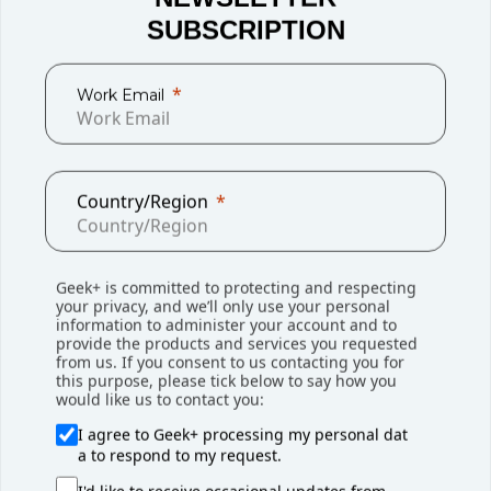
SUBSCRIPTION
项目方案
Work Email
Dr. Max在位于意大利泰尔加泰新建智能仓引
入极智嘉货箱到人RoboShuttle方案，专注于
药品和化妆品的电商履约，
这不仅确保了高效
Country/Region
的流程和无缝的供应链，还为未来业务的增长
铺平了道路
；新仓库将逐步处理除电商订单之
外的药房配送。
Geek+ is committed to protecting and respecting
your privacy, and we’ll only use your personal
information to administer your account and to
作为极智嘉全品类货到人方案的一部分，货箱
provide the products and services you requested
到人方案由垂直存储的RS机器人和快速拣选的
from us. If you consent to us contacting you for
this purpose, please tick below to say how you
P40机器人组成，分别执行各自最适合的任
would like us to contact you:
务。胜斐迩与极智嘉
已在该医药连锁巨头多个
欧洲智能仓实施了类似的智慧物流解决方案
。
I agree to Geek+ processing my personal dat
a to respond to my request.
从自动启动订单开始，到直接拣选进纸箱，再