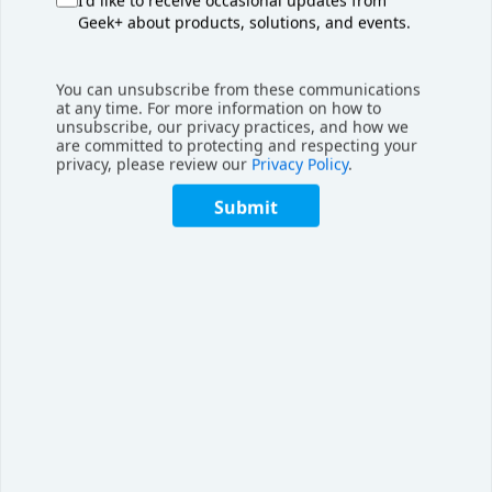
I'd like to receive occasional updates from
Geek+ about products, solutions, and events.
到自动化出库准备，包括减少体积和纸箱封
口，该电商物流中心集成了一系列仓储自动化
技术。
You can unsubscribe from these communications
at any time. For more information on how to
unsubscribe, our privacy practices, and how we
are committed to protecting and respecting your
privacy, please review our
Privacy Policy
.
客户认可
Submit
Dr. Max集团首席供应链官Miguel Martins
da Silva表示：“极智嘉移动机器人为我们广泛
的产品组合提供快速高效的补货，从而
优化订
单处理流程
。此外，符合人体工程学的工作站
和的直观且易操作的软件
显著减轻了员工负
担
，
使我们事半功倍
。”
胜斐迩项目经理Oleg Rak表示：“对我们而
言，根据客户需求灵活地定制解决方案至关重
要。得益于与极智嘉的合作，我们能够为Dr.