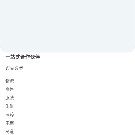
拓展自动化
无人拣选工作站
柔性分拣
智慧场内物流
机器人与技术
一站式合作伙伴
行业分类
物流
零售
服装
生鲜
医药
电商
制造