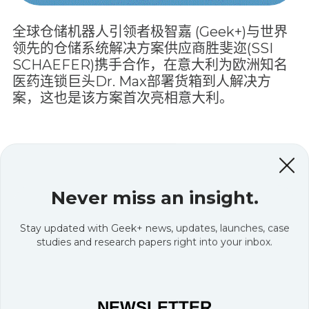
全球仓储机器人引领者极智嘉 (Geek+)与世界
领先的仓储系统解决方案供应商胜斐迩(SSI
SCHAEFER)携手合作，在意大利为欧洲知名
医药连锁巨头Dr. Max部署货箱到人解决方
案，这也是该方案首次亮相意大利。
项目背景
Never miss an insight.
Dr. Max不仅销售药品，还提供丰富的保健品
及化妆品，这种多样化的产品组合给物流带来
Stay updated with Geek+ news, updates, launches, case
了巨大挑战。2023年，Dr. Max电商收入同比
studies and research papers right into your inbox.
增长55%，
为确保商品能够及时送达意大利各
地消费者，无论是送货上门还是通过药店取
货
，这两种方式都给Dr. Max的物流配送系统
造成了不小的压力。
NEWSLETTER