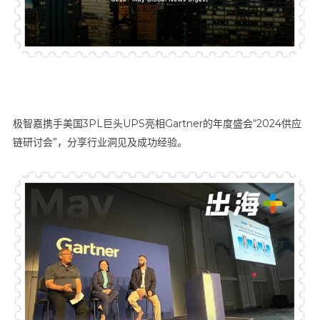
极智嘉携手美国3PL巨头UPS亮相Gartner的年度盛会“2024供应
链研讨会”，分享行业洞见及成功经验。