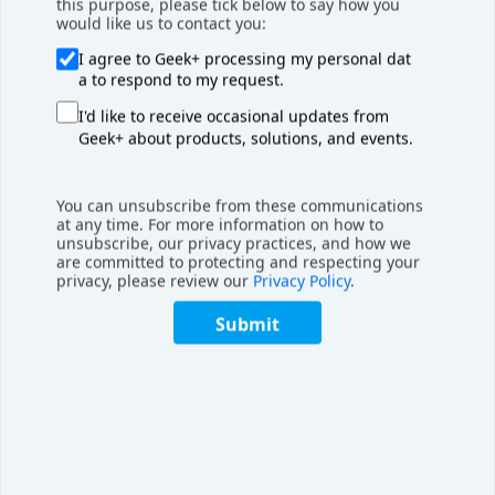
this purpose, please tick below to say how you
would like us to contact you:
I agree to Geek+ processing my personal dat
a to respond to my request.
I'd like to receive occasional updates from
Geek+ about products, solutions, and events.
You can unsubscribe from these communications
at any time. For more information on how to
unsubscribe, our privacy practices, and how we
are committed to protecting and respecting your
privacy, please review our
Privacy Policy
.
美国供应链管理专业协会圆桌会议上，极智嘉与行业专家共同探讨
Submit
自动化成功经验及未来可能面临的挑战。