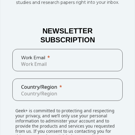
studies and research papers right into your inbox.
极智嘉合作，我们助力汽车、制造、医药、电商等客户充分利用
AMR，实现工作效率和生产效率的双重提升。”
NEWSLETTER
SUBSCRIPTION
Work Email
Country/Region
Geek+ is committed to protecting and respecting
your privacy, and we’ll only use your personal
information to administer your account and to
provide the products and services you requested
from us. If you consent to us contacting you for