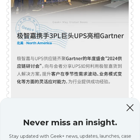
Never miss an insight.
再添新伙伴！极智嘉与BlueSkye Automation达成战略合作，
Stay updated with Geek+ news, updates, launches, case
BlueSkye Automation总裁Armando Gonzalez表示：“通过与