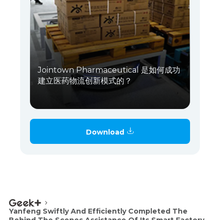
Jointown Pharmaceutical 是如何成功
建立医药物流创新模式的？
Download
Yanfeng Swiftly And Efficiently Completed The