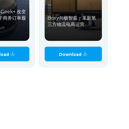
和 Geek+ 改变
子商务订单履
Boxy与极智嘉：革新第
三方物流电商运营
load
Download