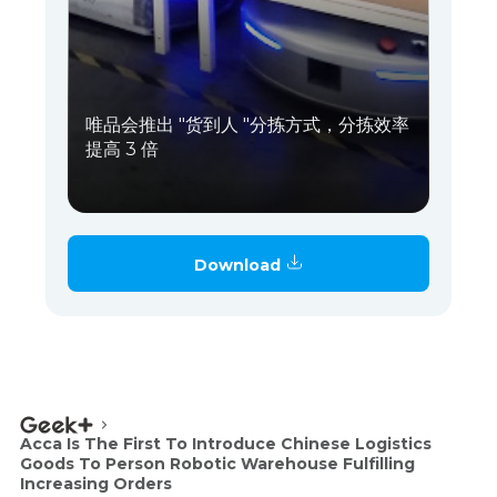
唯品会推出 "货到人 "分拣方式，分拣效率
提高 3 倍
Download
Acca Is The First To Introduce Chinese Logistics
Goods To Person Robotic Warehouse Fulfilling
Increasing Orders