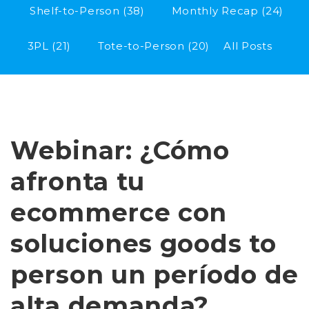
Shelf-to-Person
(38)
Monthly Recap
(24)
3PL
(21)
Tote-to-Person
(20)
All Posts
Webinar: ¿Cómo
afronta tu
ecommerce con
soluciones goods to
person un período de
alta demanda?