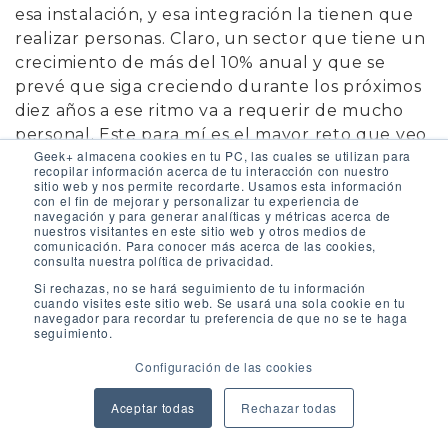
esa instalación, y esa integración la tienen que
realizar personas. Claro, un sector que tiene un
crecimiento de más del 10% anual y que se
prevé que siga creciendo durante los próximos
diez años a ese ritmo va a requerir de mucho
personal. Este para mí es el mayor reto que veo
Geek+ almacena cookies en tu PC, las cuales se utilizan para
a día de hoy en la industria de la robótica móvil.
recopilar información acerca de tu interacción con nuestro
Y no, no es. No es la fabricación de los equipos.
sitio web y nos permite recordarte. Usamos esta información
con el fin de mejorar y personalizar tu experiencia de
Sí, o sea que el trabajo humano, digamos, clave
navegación y para generar analíticas y métricas acerca de
en estos próximos años. Es clave y además
nuestros visitantes en este sitio web y otros medios de
comunicación. Para conocer más acerca de las cookies,
requiere de un conocimiento y una experiencia
consulta nuestra política de privacidad.
que se tardan en adquirir y que no se aprenden
Si rechazas, no se hará seguimiento de tu información
en un mes o dos meses o un año. En la mayor
cuando visites este sitio web. Se usará una sola cookie en tu
navegador para recordar tu preferencia de que no se te haga
parte de las ocasiones estamos hablando de
seguimiento.
años después, pues es un reto que tiene por
Configuración de las cookies
delante la robótica.
Aceptar todas
Rechazar todas